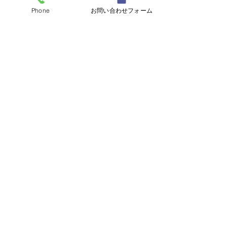
Phone
お問い合わせフォーム
プライバシーポリシーを表示する
プライバシーポリシーに同意して送信する
宇都宮ガス有限会社
高鍋町
宮崎県児湯郡高鍋町大字蚊口浦25-11
TEL:
0983-23-0156