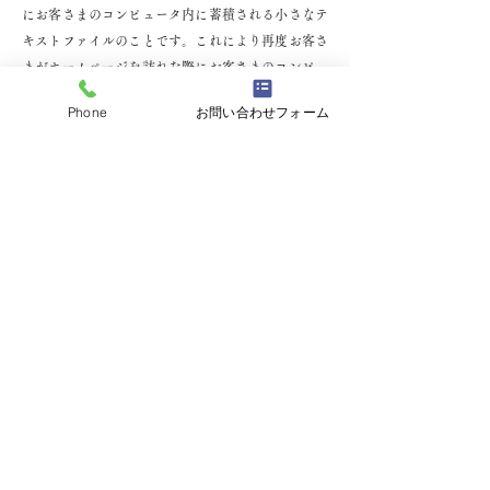
にお客さまのコンピュータ内に蓄積される小さなテ
キストファイルのことです。これにより再度お客さ
まがホームページを訪れた際にお客さまのコンピュ
ータが認識され、利便性が向上します。クッキーの
Phone
お問い合わせフォーム
中には個人が特定できる情報は残りません。
ほとんどのコンピュータのブラウザがクッキーを受
け入れられるように設定されていますが、ご使用の
ブラウザでクッキーの受け入れを拒否する設定をす
ることも可能です。但し、その結果、ホームページ
の一部の機能が正常に作動しない場合がありますの
でご了承ください。
2）他サイトのリンクについて
当社ホームページには、お客さまに対し、有用な情
報・サービスをご提供するため他の会社の運営する
ホームページへのリンクがあります。リンク先のホ
ームページにおける個人情報について、当社は一切