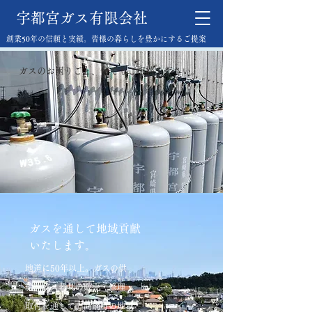
宇都宮ガス有限会社
創業50年の信頼と実績。皆様の暮らしを豊かにするご提案
​ガスのお困りごと、何でもご相談ください。
ガスを通して地域貢献​
いたします。
地道に50年以上。ガスの供
給、ガス器具の販売・修理・
取付を通して、高鍋町の地域