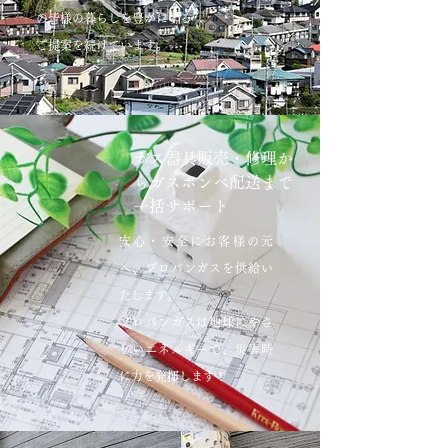
の皆様の暮らしを豊かにする
ご提案を続けています。
ガス器具販売・修理か
らガスボンベ配送まで
一括サポート
安心・安全にお客様の元
へ、プロパンガスを供給い
たします。
プロパンガスは地球にやさ
しいエネルギーで、災害時
に力を発揮します！